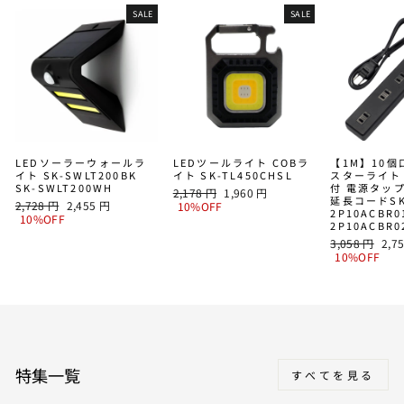
SALE
SALE
LEDソーラーウォールラ
LEDツールライト COBラ
【1M】10
イト SK-SWLT200BK
イト SK-TL450CHSL
スターライト
SK-SWLT200WH
付 電源タッ
通
SALE
2,178 円
1,960 円
延長コードSK
通
SALE
2,728 円
2,455 円
常
PRICE
10%OFF
2P10ACBR0
常
PRICE
10%OFF
価
2P10ACBR
価
格
通
SAL
3,058 円
2,7
格
常
PRI
10%OFF
価
格
特集一覧
すべてを見る