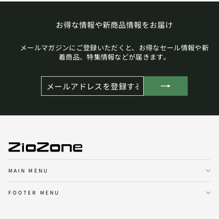
お得な情報や新商品情報をお届け
メールマガジンにご登録いただくと、お得なセール情報や新
着商品、特集情報などが届きます。
メ
登
ー
録
ル
す
ア
る
ド
レ
ス
を
登
録
す
る
MAIN MENU
FOOTER MENU