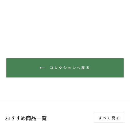
USB TYPE-Cケーブル
SK-CBCC15WH SK-
CBCC15BK
1,780 円
コレクションへ戻る
おすすめ商品一覧
すべて見る