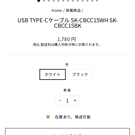
Home
/
新着商品
/
USB TYPE-Cケーブル SK-CBCC15WH SK-
CBCC15BK
通
1,780 円
常
税込
配送料
は購入手続き時に計算されます。
価
格
色
ホワイト
ブラック
数量
−
+
在庫あり、発送可能