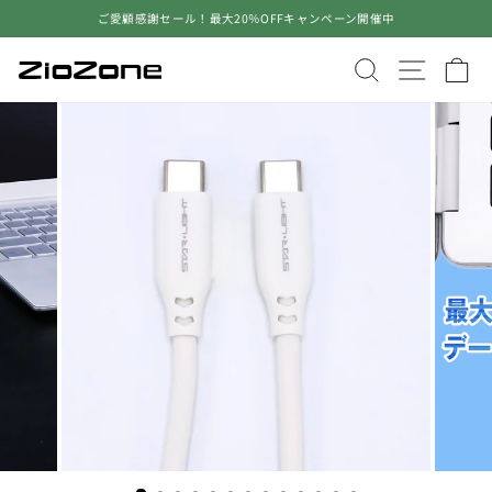
コ
ご愛顧感謝セール！最大20％OFFキャンペーン開催中
ン
ス
テ
ラ
サイトを検
サイト
ン
イ
ツ
ド
に
シ
ス
ョ
キ
ー
ッ
を
プ
止
す
め
る
る