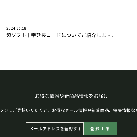
2024.10.18
超ソフト十字延長コードについてご紹介します。
お得な情報や新商品情報をお届け
ジンにご登録いただくと、お得なセール情報や新着商品、特集情報な
メ
登
登録する
ー
録
ル
す