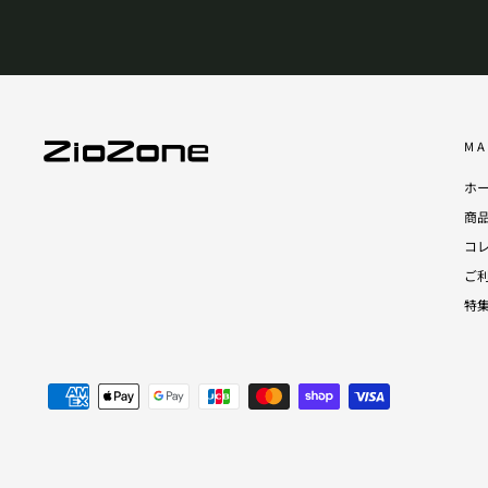
MA
ホ
商
コ
ご
特