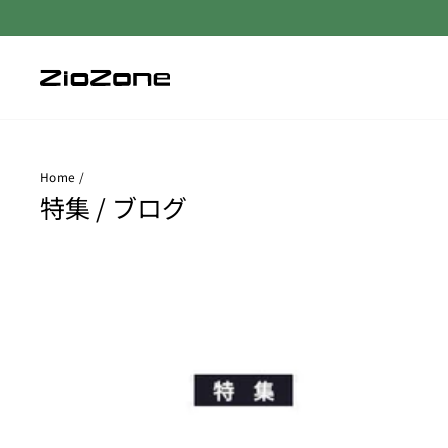
コ
ン
テ
ン
ツ
に
ス
キ
ッ
Home
/
プ
す
特集 / ブログ
る