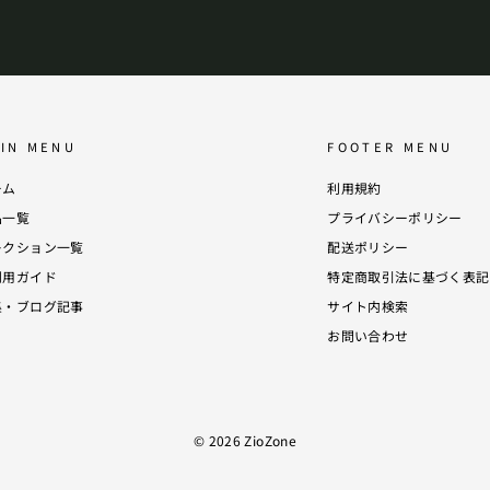
ア
る
ド
レ
ス
を
登
録
す
る
IN MENU
FOOTER MENU
ーム
利用規約
品一覧
プライバシーポリシー
レクション一覧
配送ポリシー
利用ガイド
特定商取引法に基づく表記
集・ブログ記事
サイト内検索
お問い合わせ
© 2026 ZioZone