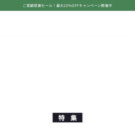
ご愛顧感謝セール！最大20％OFFキャンペーン開催中
ス
ラ
イ
ド
シ
ョ
ー
を
止
め
る