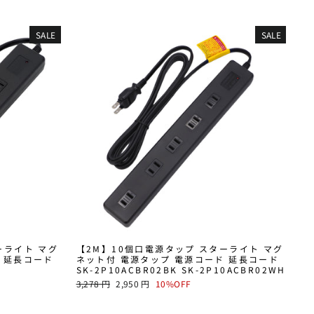
SALE
SALE
ーライト マグ
【2M】10個口電源タップ スターライト マグ
 延長コード
ネット付 電源タップ 電源コード 延長コード
SK-2P10ACBR02BK SK-2P10ACBR02WH
通
SALE
3,278 円
2,950 円
10%OFF
常
PRICE
価