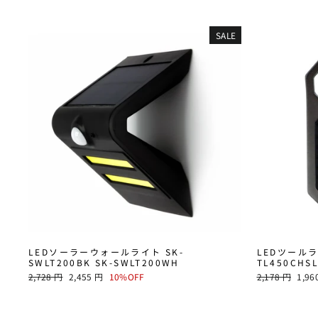
SALE
LEDソーラーウォールライト SK-
LEDツールラ
SWLT200BK SK-SWLT200WH
TL450CHS
通
SALE
通
SALE
2,728 円
2,455 円
10%OFF
2,178 円
1,96
常
PRICE
常
PRIC
価
価
格
格