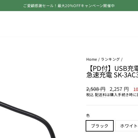
ご愛顧感謝セール！最大20％OFFキャンペーン開催中
ス
ラ
イ
ド
シ
ョ
ー
を
止
Home
/
ランキング
/
め
【PD付】USB充
る
急速充電 SK-3AC3
通
SALE
2,508 円
2,257 円
1
常
PRICE
税込
配送料
は購入手続き時に
価
格
色
ブラック
ホワイト