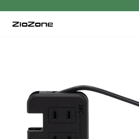
コ
ン
テ
ン
ツ
に
ス
キ
ッ
プ
す
る