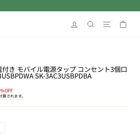
ログイン
サイトを検索す
サイトナ
カー
電付き モバイル電源タップ コンセント3個口
USBPDWA SK-3AC3USBPDBA
0%OFF
計算されます。