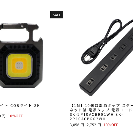
SALE
イト COBライト SK-
【1M】10個口電源タップ スタ
L
ネット付 電源タップ 電源コード
SK-2P10ACBR01WH SK-
0 円
10%OFF
2P10ACBR02WH
E
通
SALE
3,058 円
2,752 円
10%OFF
常
PRICE