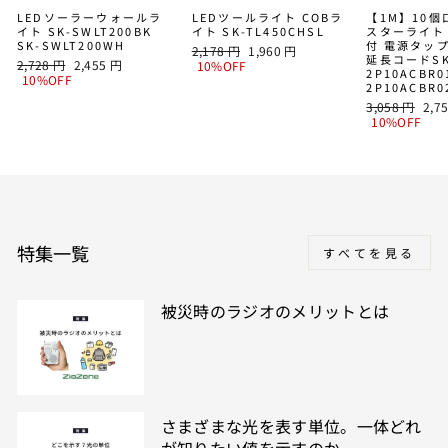
LEDソーラーウォールラ
LEDツールライト COBラ
【1M】10
イト SK-SWLT200BK
イト SK-TL450CHSL
スターライト
SK-SWLT200WH
付 電源タッ
通
SALE
2,178 円
1,960 円
延長コードSK
通
SALE
2,728 円
2,455 円
常
PRICE
10%OFF
2P10ACBR0
常
PRICE
10%OFF
価
2P10ACBR
価
格
通
SAL
3,058 円
2,7
格
常
PRI
10%OFF
価
格
特集一覧
すべてを見る
被災時のラジオのメリットとは
さまざまな光を表す単位。一体どれ