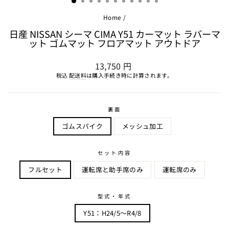
Home
/
日産 NISSAN シーマ CIMA Y51 カーマット ラバーマ
ット ゴムマット フロアマット アウトドア
通
13,750 円
常
税込
配送料
は購入手続き時に計算されます。
価
格
裏面
ゴムスパイク
メッシュ加工
セット内容
フルセット
運転席と助手席のみ
運転席のみ
型式・年式
Y51：H24/5～R4/8