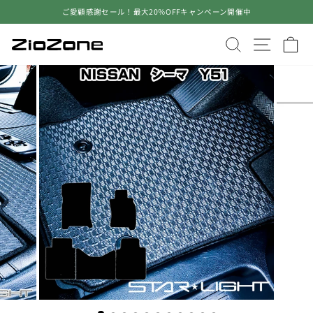
コ
ご愛顧感謝セール！最大20％OFFキャンペーン開催中
ン
ス
テ
ラ
サイトを検
サイト
ン
イ
ツ
ド
に
シ
ス
ョ
キ
ー
ッ
を
プ
止
す
め
る
る