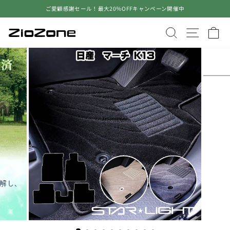
コ
ご愛顧感謝セール！最大20％OFFキャンペーン開催中
ン
ス
テ
ラ
サイトを検
サイト
ン
イ
ツ
ド
に
シ
ス
ョ
キ
ー
ッ
を
プ
止
す
め
る
る