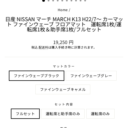
Home
/
日産 NISSAN マーチ MARCH K13 H22/7～ カーマッ
ト ファインウェーブ フロアマット 運転席1枚/運
転席1枚＆助手席1枚/フルセット
通
19,250 円
常
税込
配送料
は購入手続き時に計算されます。
価
格
マットカラー
ファインウェーブブラック
ファインウェーブグレー
ファインウェーブキャメル
セット内容
フルセット
運転席と助手席のみ
運転席のみ