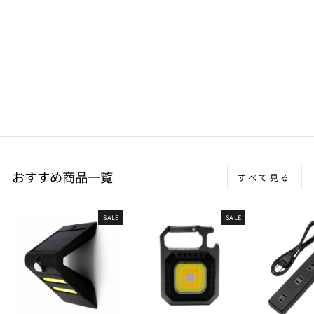
日産 NISSAN マーチ
MARCH K13 H22/7～ カ
ーマット ファインウェー
ブ フロアマット 運転席1
枚/運転席1枚＆助手席1
枚/フルセット
8,250 円〜
おすすめ商品一覧
すべて見る
SALE
SALE