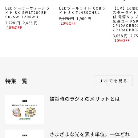
LEDソーラーウォールラ
LEDツールライト COBラ
【1M】10
イト SK-SWLT200BK
イト SK-TL450CHSL
スターライト
SK-SWLT200WH
付 電源タッ
通
SALE
2,178 円
1,960 円
延長コードSK
通
SALE
2,728 円
2,455 円
常
PRICE
10%OFF
2P10ACBR0
常
PRICE
10%OFF
価
2P10ACBR
価
格
通
SAL
3,058 円
2,7
格
常
PRI
10%OFF
価
格
特集一覧
すべてを見る
被災時のラジオのメリットとは
さまざまな光を表す単位。一体どれ