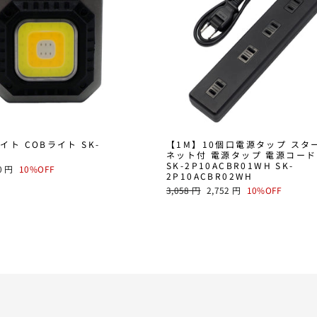
イト COBライト SK-
【1M】10個口電源タップ スタ
L
ネット付 電源タップ 電源コード
SK-2P10ACBR01WH SK-
0 円
10%OFF
2P10ACBR02WH
E
通
SALE
3,058 円
2,752 円
10%OFF
常
PRICE
価
格