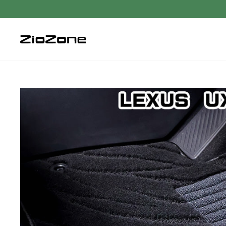
コ
ン
テ
ン
ツ
に
ス
キ
ッ
プ
す
る