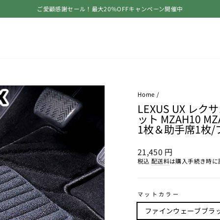
ご愛顧感謝セール！最大20％OFFキャンペーン開催中
ス
ラ
イ
ド
シ
ョ
ー
を
止
Home
/
め
LEXUS UX 
る
ット MZAH10 M
1枚＆助手席1枚
通
21,450 円
常
税込
配送料
は購入手続き時に
価
格
マットカラー
ファインウェーブブラ