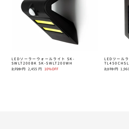
LEDソーラーウォールライト SK-
LEDツールラ
SWLT200BK SK-SWLT200WH
TL450CHS
通
SALE
通
SALE
2,728 円
2,455 円
10%OFF
2,178 円
1,96
常
PRICE
常
PRIC
価
価
格
格