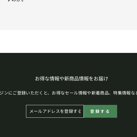
お得な情報や新商品情報をお届け
ジンにご登録いただくと、お得なセール情報や新着商品、特集情報な
メ
登
登録する
ー
録
ル
す
ア
る
ド
レ
ス