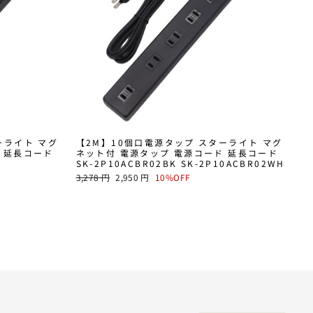
ーライト マグ
【2M】10個口電源タップ スターライト マグ
 延長コード
ネット付 電源タップ 電源コード 延長コード
SK-2P10ACBR02BK SK-2P10ACBR02WH
通
SALE
3,278 円
2,950 円
10%OFF
常
PRICE
価
格