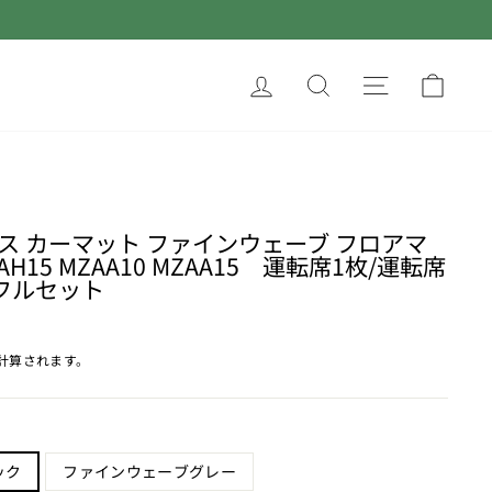
ログイン
サイトを検索す
サイトナ
カー
レクサス カーマット ファインウェーブ フロアマ
ZAH15 MZAA10 MZAA15 運転席1枚/運転席
/フルセット
計算されます。
ック
ファインウェーブグレー