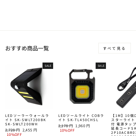
ウトドア
6,050 円〜
おすすめ商品一覧
すべて見る
SALE
SALE
LEDソーラーウォールラ
LEDツールライト COBラ
【1M】10
イト SK-SWLT200BK
イト SK-TL450CHSL
スターライト
SK-SWLT200WH
付 電源タッ
通
SALE
2,178 円
1,960 円
延長コードSK
通
SALE
2,728 円
2,455 円
常
PRICE
10%OFF
2P10ACBR0
常
PRICE
10%OFF
価