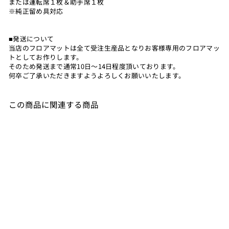
または運転席１枚＆助手席１枚
※純正留め具対応
■発送について
当店のフロアマットは全て受注生産品となりお客様専用のフロアマッ
トとしてお作りします。
そのため発送まで通常10日～14日程度頂いております。
何卒ご了承いただきますようよろしくお願いいたします。
この商品に関連する商品
MAZDA CX-3 マツダ カ
ーマット ラバーマット ゴ
ムマット フロアマット ア