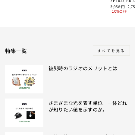
2P10ACBR
価
格
通
SAL
3,058 円
2,7
格
常
PRI
10%OFF
価
格
特集一覧
すべてを見る
被災時のラジオのメリットとは
さまざまな光を表す単位。一体どれ
が知りたい値を示すのか。