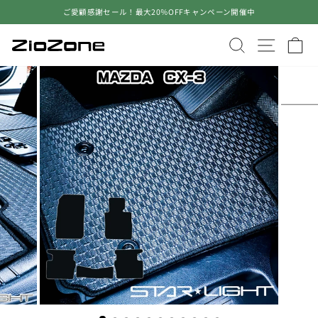
コ
ご愛顧感謝セール！最大20％OFFキャンペーン開催中
ン
ス
テ
ラ
サイトを検
サイト
ン
イ
ツ
ド
に
シ
ス
ョ
キ
ー
ッ
を
プ
止
す
め
る
る