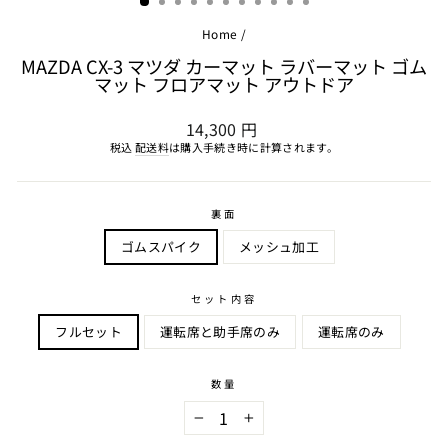
Home
/
MAZDA CX-3 マツダ カーマット ラバーマット ゴム
マット フロアマット アウトドア
通
14,300 円
常
税込
配送料
は購入手続き時に計算されます。
価
格
裏面
ゴムスパイク
メッシュ加工
セット内容
フルセット
運転席と助手席のみ
運転席のみ
数量
−
+