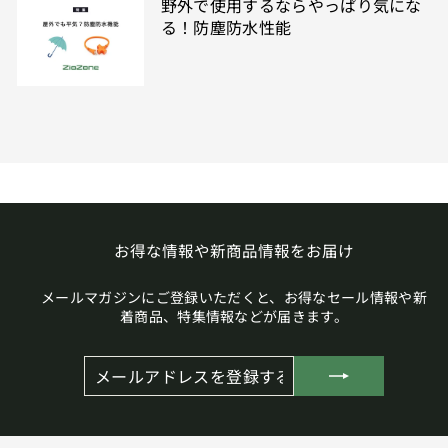
野外で使用するならやっぱり気にな
る！防塵防水性能
お得な情報や新商品情報をお届け
メールマガジンにご登録いただくと、お得なセール情報や新
着商品、特集情報などが届きます。
メ
登
ー
録
ル
す
ア
る
ド
レ
ス