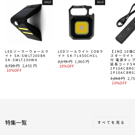
SALE
SALE
LEDソーラーウォールラ
LEDツールライト COBラ
【1M】10
イト SK-SWLT200BK
イト SK-TL450CHSL
スターライト
SK-SWLT200WH
付 電源タッ
通
SALE
2,178 円
1,960 円
延長コードSK
通
SALE
2,728 円
2,455 円
常
PRICE
10%OFF
2P10ACBR0
常
PRICE
10%OFF
価
2P10ACBR
価
格
通
SAL
3,058 円
2,7
格
常
PRI
10%OFF
価
格
特集一覧
すべてを見る