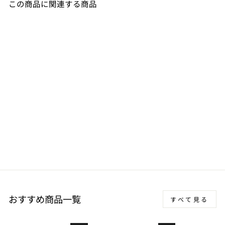
この商品に関連する商品
SALE
小型モバイル電源タップ
SK-S2AC2USBPD20WH
通
SALE
1,980 円
1,782 円
常
PRICE
10%OFF
価
格
おすすめ商品一覧
すべて見る