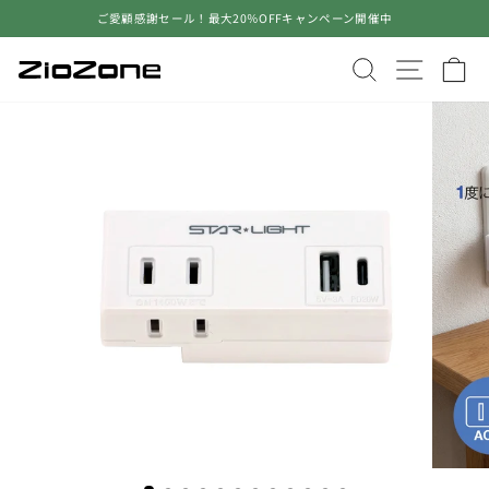
コ
ご愛顧感謝セール！最大20％OFFキャンペーン開催中
ン
ス
テ
ラ
サイトを検
サイト
ン
イ
ツ
ド
に
シ
ス
ョ
キ
ー
ッ
を
プ
止
す
め
る
る