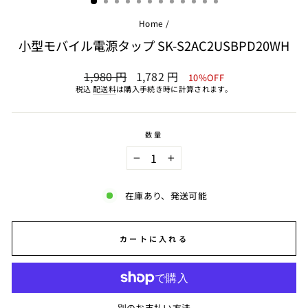
Home
/
小型モバイル電源タップ SK-S2AC2USBPD20WH
通
SALE
1,980 円
1,782 円
10%OFF
常
PRICE
税込
配送料
は購入手続き時に計算されます。
価
格
数量
−
+
在庫あり、発送可能
カートに入れる
別のお支払い方法