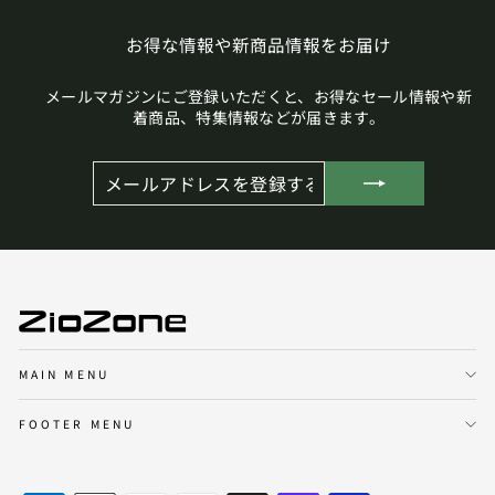
お得な情報や新商品情報をお届け
メールマガジンにご登録いただくと、お得なセール情報や新
着商品、特集情報などが届きます。
メ
登
ー
録
ル
す
ア
る
ド
レ
ス
を
登
録
す
る
MAIN MENU
FOOTER MENU